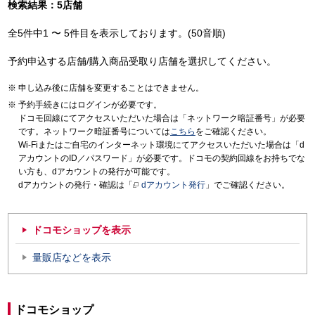
検索結果：5店舗
全5件中1 〜 5件目を表示しております。(50音順)
予約申込する店舗/購入商品受取り店舗を選択してください。
申し込み後に店舗を変更することはできません。
予約手続きにはログインが必要です。
ドコモ回線にてアクセスいただいた場合は「ネットワーク暗証番号」が必要
です。ネットワーク暗証番号については
こちら
をご確認ください。
Wi-Fiまたはご自宅のインターネット環境にてアクセスいただいた場合は「d
アカウントのID／パスワード」が必要です。ドコモの契約回線をお持ちでな
い方も、dアカウントの発行が可能です。
dアカウントの発行・確認は「
dアカウント発行
」でご確認ください。
ドコモショップを表示
量販店などを表示
ドコモショップ