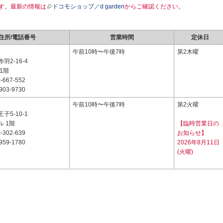
す。最新の情報は
ドコモショップ／d garden
からご確認ください。
住所/電話番号
営業時間
定休日
5
午前10時〜午後7時
第2木曜
羽2-16-4
1階
-667-552
903-9730
2
午前10時〜午後7時
第2火曜
子5-10-1
 1階
【臨時営業日の
-302-639
お知らせ】
959-1780
2026年8月11日
(火曜)