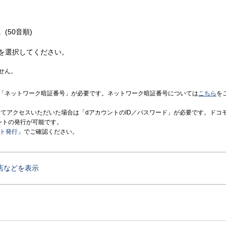
(50音順)
を選択してください。
せん。
「ネットワーク暗証番号」が必要です。ネットワーク暗証番号については
こちら
を
境にてアクセスいただいた場合は「dアカウントのID／パスワード」が必要です。ドコ
ントの発行が可能です。
ント発行
」でご確認ください。
店などを表示