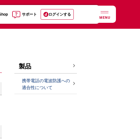
 Shop
サポート
ログインする
MENU
製品
携帯電話の電波防護への
適合性について