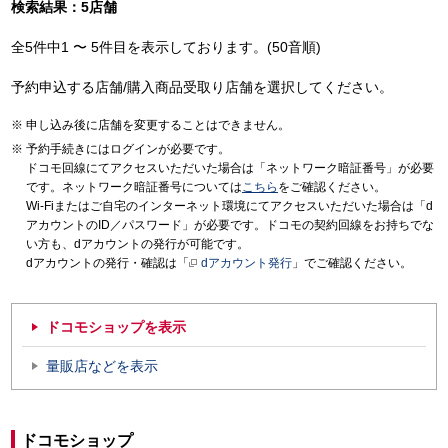
検索結果：5店舗
全5件中1 〜 5件目を表示しております。(50音順)
予約申込する店舗/購入商品受取り店舗を選択してください。
申し込み後に店舗を変更することはできません。
予約手続きにはログインが必要です。
ドコモ回線にてアクセスいただいた場合は「ネットワーク暗証番号」が必要
です。ネットワーク暗証番号については
こちら
をご確認ください。
Wi-Fiまたはご自宅のインターネット環境にてアクセスいただいた場合は「d
アカウントのID／パスワード」が必要です。ドコモの契約回線をお持ちでな
い方も、dアカウントの発行が可能です。
dアカウントの発行・確認は「
dアカウント発行
」でご確認ください。
ドコモショップを表示
量販店などを表示
ドコモショップ