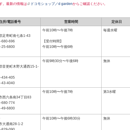
す。最新の情報は
ドコモショップ／d garden
からご確認ください。
住所/電話番号
営業時間
定休日
7
午前10時〜午後7時
毎週水曜
足寄町南七条1-43
-680-696
【受付時間】
-25-6800
午前10時〜午後6時
1
午前9時30分〜午後6時
無休
音更町木野大通西15-1-
-434-405
-43-4040
6
午前10時〜午後7時
第3水曜
市西六条南34丁目83
-680-774
-49-6800
0
午前10時〜午後6時30分
無休
大通南28-1-2
-829-090