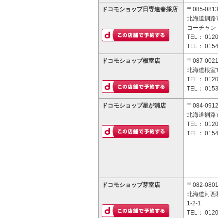
ドコモショップ日専連春採店
〒085-081
北海道釧路市
コーチャン
TEL：
0120
TEL：
0154
ドコモショップ根室店
〒087-002
北海道根室市
TEL：
0120
TEL：
0153
ドコモショップ星が浦店
〒084-091
北海道釧路市
TEL：
0120
TEL：
0154
ドコモショップ芽室店
〒082-080
北海道河西
1-2-1
TEL：
0120