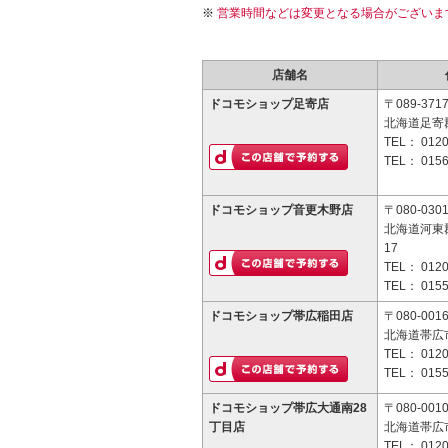
営業時間などは変更となる場合がございま
店舗名
ドコモショップ足寄店
〒089-371
北海道足寄郡
TEL：
0120
TEL：
0156
ドコモショップ音更木野店
〒080-030
北海道河東郡
17
TEL：
0120
TEL：
0155
ドコモショップ帯広稲田店
〒080-001
北海道帯広
TEL：
0120
TEL：
0155
ドコモショップ帯広大通南28
〒080-001
丁目店
北海道帯広市
TEL：
0120