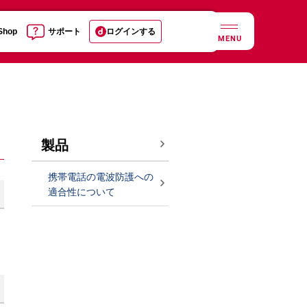
 Shop
サポート
ログインする
MENU
製品
携帯電話の電波防護への
適合性について