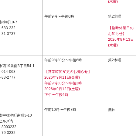
(木曜)
7
午前9時〜午後6時
第2水曜
柳町10-7
-683-232
【臨時休業日の
-31-3737
お知らせ】
2026年8月13日
(木曜)
9
午前9時30分〜午後6時
第2木曜
西19条南3丁目54-1
-014-068
【営業時間変更のお知らせ】
-33-2777
2026年9月11日(金曜)
午前9時30分〜午後2時
2026年9月12日(土曜)
正午〜午後6時
6
午前10時〜午後7時
無休
中標津町南町3-10
ヒルズ内
-8003232
-79-3232