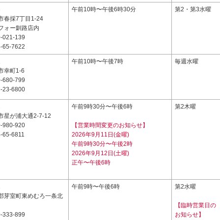
3
午前10時〜午後6時30分
第2・第3水曜
春採7丁目1-24
フォー釧路店内
-021-139
-65-7622
1
午前10時〜午後7時
毎週水曜
幸町1-6
-680-799
-23-6800
2
午前9時30分〜午後6時
第2木曜
星が浦大通2-7-12
-980-920
【営業時間変更のお知らせ】
-65-6811
2026年9月11日(金曜)
午前9時30分〜午後2時
2026年9月12日(土曜)
正午〜午後6時
1
午前9時〜午後6時
第2水曜
郡芽室町東めむろ一条北
【臨時営業日の
-333-899
お知らせ】