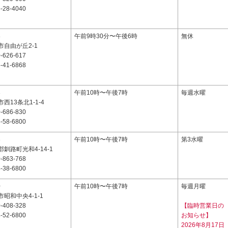
-28-4040
8
午前9時30分〜午後6時
無休
自由が丘2-1
-626-617
-41-6868
3
午前10時〜午後7時
毎週水曜
西13条北1-1-4
-686-830
-58-6800
3
午前10時〜午後7時
第3水曜
釧路町光和4-14-1
-863-768
-38-6800
0
午前10時〜午後7時
毎週月曜
昭和中央4-1-1
-408-328
【臨時営業日の
-52-6800
お知らせ】
2026年8月17日