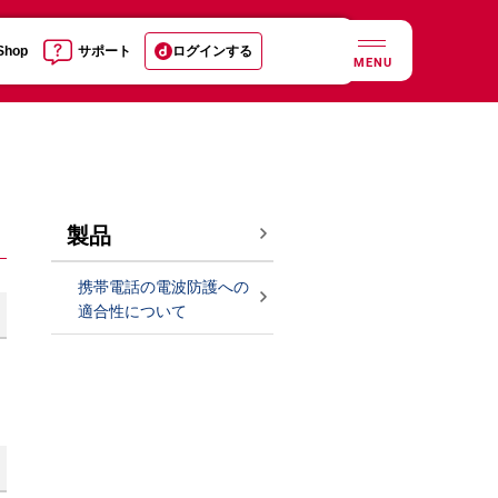
 Shop
サポート
ログインする
MENU
製品
携帯電話の電波防護への
適合性について