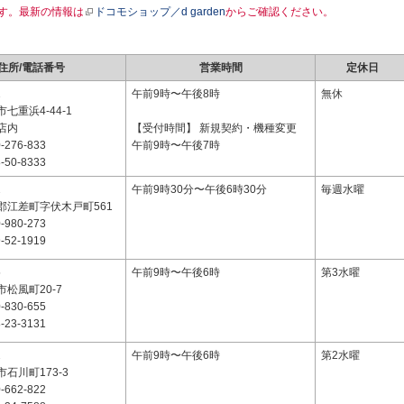
す。最新の情報は
ドコモショップ／d garden
からご確認ください。
住所/電話番号
営業時間
定休日
1
午前9時〜午後8時
無休
七重浜4-44-1
店内
【受付時間】 新規契約・機種変更
-276-833
午前9時〜午後7時
-50-8333
2
午前9時30分〜午後6時30分
毎週水曜
郡江差町字伏木戸町561
-980-273
-52-1919
5
午前9時〜午後6時
第3水曜
松風町20-7
-830-655
-23-3131
2
午前9時〜午後6時
第2水曜
石川町173-3
-662-822