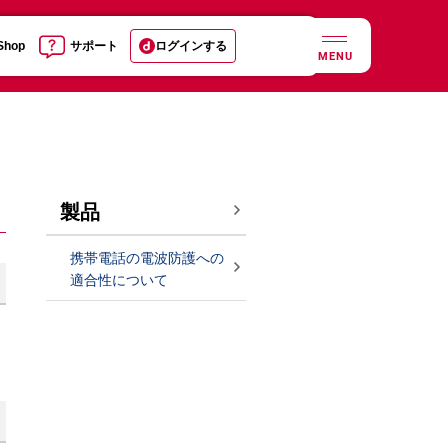
 Shop
サポート
ログインする
MENU
製品
携帯電話の電波防護への
適合性について