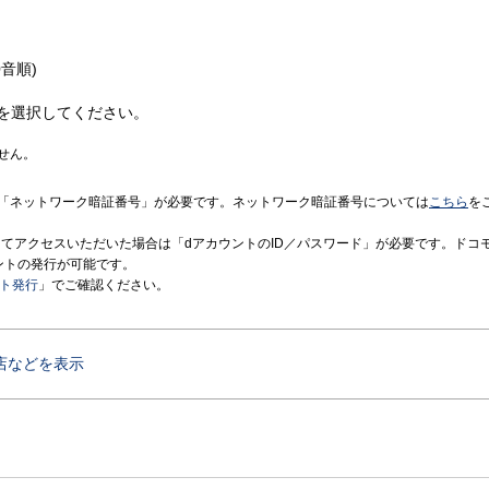
音順)
を選択してください。
せん。
「ネットワーク暗証番号」が必要です。ネットワーク暗証番号については
こちら
を
境にてアクセスいただいた場合は「dアカウントのID／パスワード」が必要です。ドコ
ントの発行が可能です。
ント発行
」でご確認ください。
店などを表示