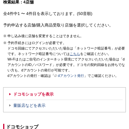
検索結果：4店舗
全4件中1 〜 4件目を表示しております。(50音順)
予約申込する店舗/購入商品受取り店舗を選択してください。
申し込み後に店舗を変更することはできません。
予約手続きにはログインが必要です。
ドコモ回線にてアクセスいただいた場合は「ネットワーク暗証番号」が必要
です。ネットワーク暗証番号については
こちら
をご確認ください。
Wi-Fiまたはご自宅のインターネット環境にてアクセスいただいた場合は「d
アカウントのID／パスワード」が必要です。ドコモの契約回線をお持ちでな
い方も、dアカウントの発行が可能です。
dアカウントの発行・確認は「
dアカウント発行
」でご確認ください。
ドコモショップを表示
量販店などを表示
ドコモショップ