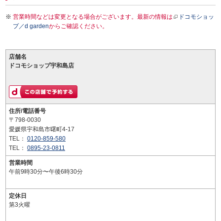
営業時間などは変更となる場合がございます。最新の情報は
ドコモショッ
プ／d garden
からご確認ください。
店舗名
ドコモショップ宇和島店
住所/電話番号
〒798-0030
愛媛県宇和島市曙町4-17
TEL：
0120-859-580
TEL：
0895-23-0811
営業時間
午前9時30分〜午後6時30分
定休日
第3火曜