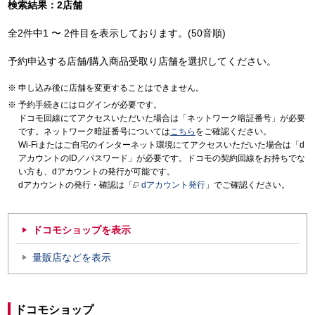
検索結果：2店舗
全2件中1 〜 2件目を表示しております。(50音順)
予約申込する店舗/購入商品受取り店舗を選択してください。
申し込み後に店舗を変更することはできません。
予約手続きにはログインが必要です。
ドコモ回線にてアクセスいただいた場合は「ネットワーク暗証番号」が必要
です。ネットワーク暗証番号については
こちら
をご確認ください。
Wi-Fiまたはご自宅のインターネット環境にてアクセスいただいた場合は「d
アカウントのID／パスワード」が必要です。ドコモの契約回線をお持ちでな
い方も、dアカウントの発行が可能です。
dアカウントの発行・確認は「
dアカウント発行
」でご確認ください。
ドコモショップを表示
量販店などを表示
ドコモショップ