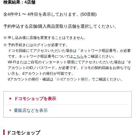
検索結果：4店舗
全4件中1 〜 4件目を表示しております。(50音順)
予約申込する店舗/購入商品受取り店舗を選択してください。
申し込み後に店舗を変更することはできません。
予約手続きにはログインが必要です。
ドコモ回線にてアクセスいただいた場合は「ネットワーク暗証番号」が必要
です。ネットワーク暗証番号については
こちら
をご確認ください。
Wi-Fiまたはご自宅のインターネット環境にてアクセスいただいた場合は「d
アカウントのID／パスワード」が必要です。ドコモの契約回線をお持ちでな
い方も、dアカウントの発行が可能です。
dアカウントの発行・確認は「
dアカウント発行
」でご確認ください。
ドコモショップを表示
量販店などを表示
ドコモショップ