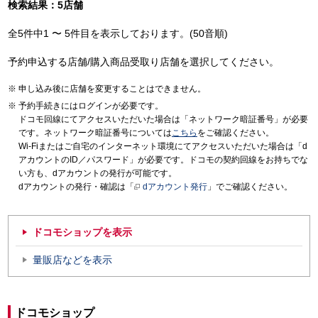
検索結果：5店舗
全5件中1 〜 5件目を表示しております。(50音順)
予約申込する店舗/購入商品受取り店舗を選択してください。
申し込み後に店舗を変更することはできません。
予約手続きにはログインが必要です。
ドコモ回線にてアクセスいただいた場合は「ネットワーク暗証番号」が必要
です。ネットワーク暗証番号については
こちら
をご確認ください。
Wi-Fiまたはご自宅のインターネット環境にてアクセスいただいた場合は「d
アカウントのID／パスワード」が必要です。ドコモの契約回線をお持ちでな
い方も、dアカウントの発行が可能です。
dアカウントの発行・確認は「
dアカウント発行
」でご確認ください。
ドコモショップを表示
量販店などを表示
ドコモショップ