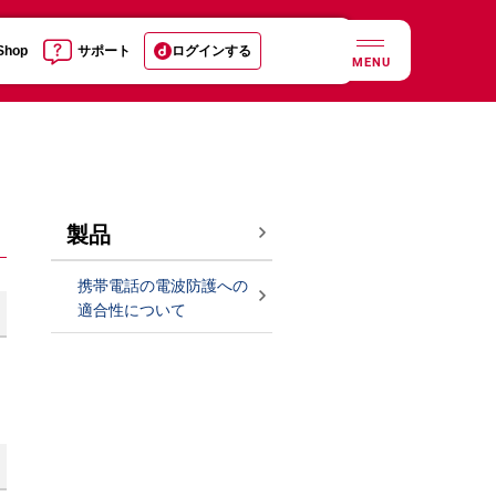
 Shop
サポート
ログインする
MENU
製品
携帯電話の電波防護への
適合性について