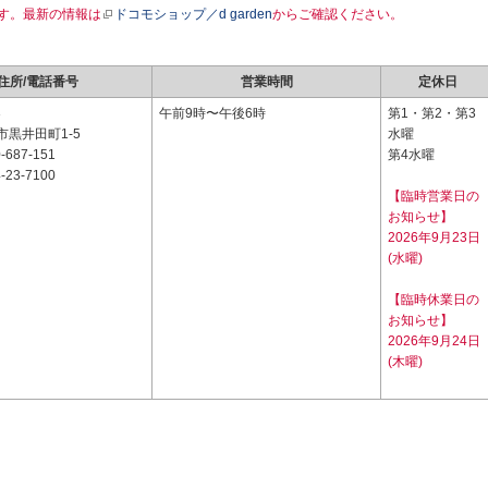
す。最新の情報は
ドコモショップ／d garden
からご確認ください。
住所/電話番号
営業時間
定休日
3
午前9時〜午後6時
第1・第2・第3
黒井田町1-5
水曜
-687-151
第4水曜
-23-7100
【臨時営業日の
お知らせ】
2026年9月23日
(水曜)
【臨時休業日の
お知らせ】
2026年9月24日
(木曜)