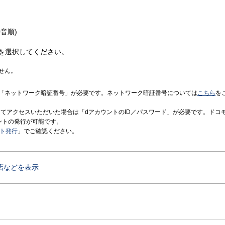
音順)
を選択してください。
せん。
「ネットワーク暗証番号」が必要です。ネットワーク暗証番号については
こちら
を
境にてアクセスいただいた場合は「dアカウントのID／パスワード」が必要です。ドコ
ントの発行が可能です。
ント発行
」でご確認ください。
店などを表示