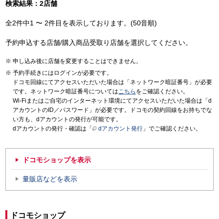
検索結果：2店舗
全2件中1 〜 2件目を表示しております。(50音順)
予約申込する店舗/購入商品受取り店舗を選択してください。
申し込み後に店舗を変更することはできません。
予約手続きにはログインが必要です。
ドコモ回線にてアクセスいただいた場合は「ネットワーク暗証番号」が必要
です。ネットワーク暗証番号については
こちら
をご確認ください。
Wi-Fiまたはご自宅のインターネット環境にてアクセスいただいた場合は「d
アカウントのID／パスワード」が必要です。ドコモの契約回線をお持ちでな
い方も、dアカウントの発行が可能です。
dアカウントの発行・確認は「
dアカウント発行
」でご確認ください。
ドコモショップを表示
量販店などを表示
ドコモショップ