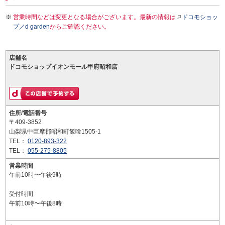
営業時間などは変更となる場合がございます。最新の情報は
ドコモショッ
プ／d garden
からご確認ください。
店舗名
ドコモショップイオンモール甲府昭和店
住所/電話番号
〒409-3852
山梨県中巨摩郡昭和町飯喰1505-1
TEL：
0120-893-322
TEL：
055-275-8805
営業時間
午前10時〜午後9時
受付時間
午前10時〜午後8時