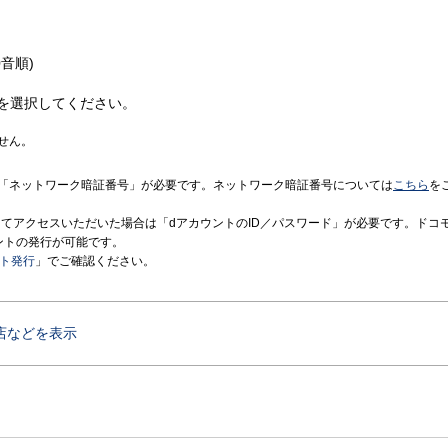
音順)
を選択してください。
せん。
「ネットワーク暗証番号」が必要です。ネットワーク暗証番号については
こちら
を
境にてアクセスいただいた場合は「dアカウントのID／パスワード」が必要です。ドコ
ントの発行が可能です。
ント発行
」でご確認ください。
店などを表示