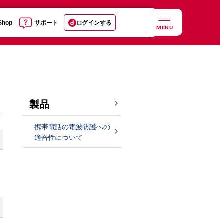
 Shop
サポート
ログインする
MENU
製品
携帯電話の電波防護への
適合性について