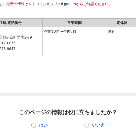
す。最新の情報は
ドコモショップ／d garden
からご確認ください。
住所/電話番号
営業時間
定休日
3
午前10時〜午後6時
無休
郡伊奈町学園2-79
-178-075
876-9647
このページの情報は役に立ちましたか？
はい
いいえ