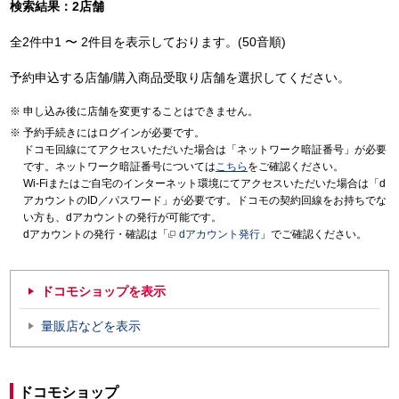
検索結果：2店舗
全2件中1 〜 2件目を表示しております。(50音順)
予約申込する店舗/購入商品受取り店舗を選択してください。
申し込み後に店舗を変更することはできません。
予約手続きにはログインが必要です。
ドコモ回線にてアクセスいただいた場合は「ネットワーク暗証番号」が必要
です。ネットワーク暗証番号については
こちら
をご確認ください。
Wi-Fiまたはご自宅のインターネット環境にてアクセスいただいた場合は「d
アカウントのID／パスワード」が必要です。ドコモの契約回線をお持ちでな
い方も、dアカウントの発行が可能です。
dアカウントの発行・確認は「
dアカウント発行
」でご確認ください。
ドコモショップを表示
量販店などを表示
ドコモショップ