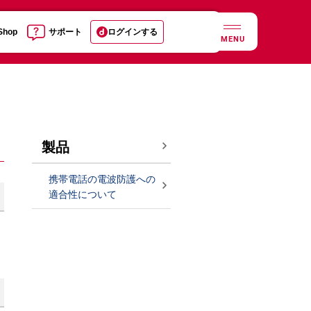
 Shop
サポート
ログインする
MENU
製品
携帯電話の電波防護への
適合性について