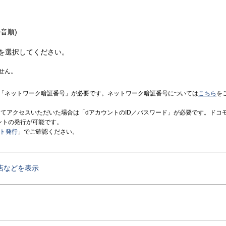
音順)
を選択してください。
せん。
「ネットワーク暗証番号」が必要です。ネットワーク暗証番号については
こちら
を
境にてアクセスいただいた場合は「dアカウントのID／パスワード」が必要です。ドコ
ントの発行が可能です。
ント発行
」でご確認ください。
店などを表示