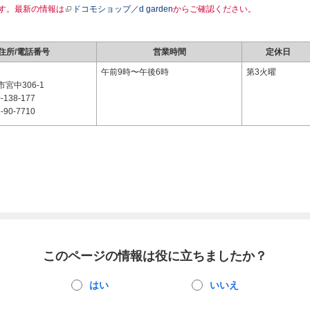
す。最新の情報は
ドコモショップ／d garden
からご確認ください。
住所/電話番号
営業時間
定休日
1
午前9時〜午後6時
第3火曜
宮中306-1
-138-177
-90-7710
このページの情報は役に立ちましたか？
はい
いいえ