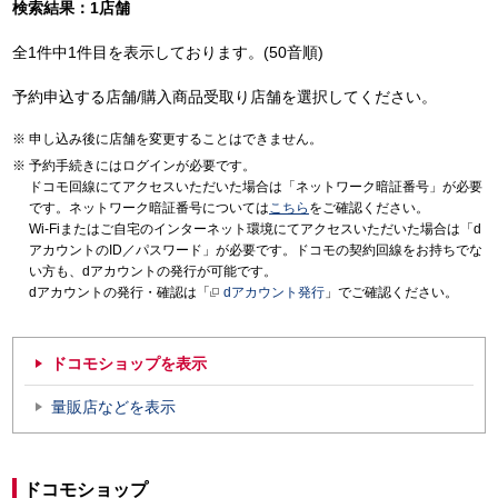
検索結果：1店舗
全1件中1件目を表示しております。(50音順)
予約申込する店舗/購入商品受取り店舗を選択してください。
申し込み後に店舗を変更することはできません。
予約手続きにはログインが必要です。
ドコモ回線にてアクセスいただいた場合は「ネットワーク暗証番号」が必要
です。ネットワーク暗証番号については
こちら
をご確認ください。
Wi-Fiまたはご自宅のインターネット環境にてアクセスいただいた場合は「d
アカウントのID／パスワード」が必要です。ドコモの契約回線をお持ちでな
い方も、dアカウントの発行が可能です。
dアカウントの発行・確認は「
dアカウント発行
」でご確認ください。
ドコモショップを表示
量販店などを表示
ドコモショップ