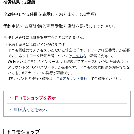
検索結果：2店舗
全2件中1 〜 2件目を表示しております。(50音順)
予約申込する店舗/購入商品受取り店舗を選択してください。
申し込み後に店舗を変更することはできません。
予約手続きにはログインが必要です。
ドコモ回線にてアクセスいただいた場合は「ネットワーク暗証番号」が必要
です。ネットワーク暗証番号については
こちら
をご確認ください。
Wi-Fiまたはご自宅のインターネット環境にてアクセスいただいた場合は「d
アカウントのID／パスワード」が必要です。ドコモの契約回線をお持ちでな
い方も、dアカウントの発行が可能です。
dアカウントの発行・確認は「
dアカウント発行
」でご確認ください。
ドコモショップを表示
量販店などを表示
ドコモショップ