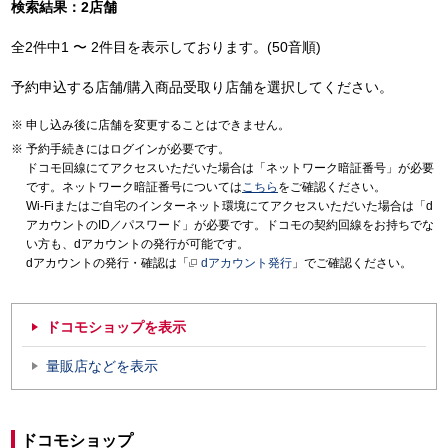
検索結果：2店舗
全2件中1 〜 2件目を表示しております。(50音順)
予約申込する店舗/購入商品受取り店舗を選択してください。
申し込み後に店舗を変更することはできません。
予約手続きにはログインが必要です。
ドコモ回線にてアクセスいただいた場合は「ネットワーク暗証番号」が必要
です。ネットワーク暗証番号については
こちら
をご確認ください。
Wi-Fiまたはご自宅のインターネット環境にてアクセスいただいた場合は「d
アカウントのID／パスワード」が必要です。ドコモの契約回線をお持ちでな
い方も、dアカウントの発行が可能です。
dアカウントの発行・確認は「
dアカウント発行
」でご確認ください。
ドコモショップを表示
量販店などを表示
ドコモショップ