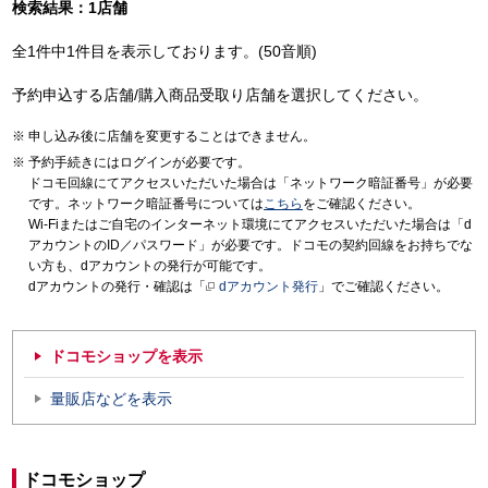
検索結果：1店舗
全1件中1件目を表示しております。(50音順)
予約申込する店舗/購入商品受取り店舗を選択してください。
申し込み後に店舗を変更することはできません。
予約手続きにはログインが必要です。
ドコモ回線にてアクセスいただいた場合は「ネットワーク暗証番号」が必要
です。ネットワーク暗証番号については
こちら
をご確認ください。
Wi-Fiまたはご自宅のインターネット環境にてアクセスいただいた場合は「d
アカウントのID／パスワード」が必要です。ドコモの契約回線をお持ちでな
い方も、dアカウントの発行が可能です。
dアカウントの発行・確認は「
dアカウント発行
」でご確認ください。
ドコモショップを表示
量販店などを表示
ドコモショップ