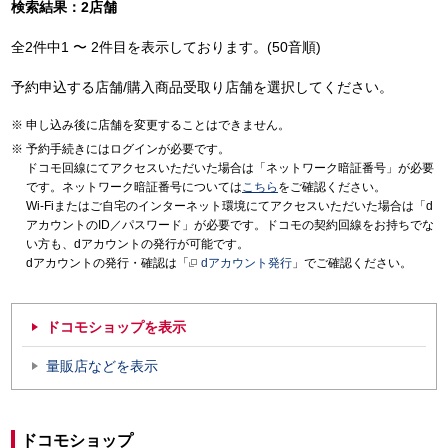
検索結果：2店舗
全2件中1 〜 2件目を表示しております。(50音順)
予約申込する店舗/購入商品受取り店舗を選択してください。
申し込み後に店舗を変更することはできません。
予約手続きにはログインが必要です。
ドコモ回線にてアクセスいただいた場合は「ネットワーク暗証番号」が必要
です。ネットワーク暗証番号については
こちら
をご確認ください。
Wi-Fiまたはご自宅のインターネット環境にてアクセスいただいた場合は「d
アカウントのID／パスワード」が必要です。ドコモの契約回線をお持ちでな
い方も、dアカウントの発行が可能です。
dアカウントの発行・確認は「
dアカウント発行
」でご確認ください。
ドコモショップを表示
量販店などを表示
ドコモショップ