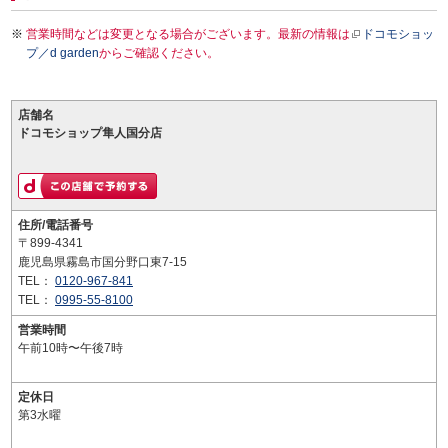
営業時間などは変更となる場合がございます。最新の情報は
ドコモショッ
プ／d garden
からご確認ください。
店舗名
ドコモショップ隼人国分店
住所/電話番号
〒899-4341
鹿児島県霧島市国分野口東7-15
TEL：
0120-967-841
TEL：
0995-55-8100
営業時間
午前10時〜午後7時
定休日
第3水曜