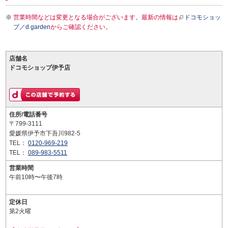
営業時間などは変更となる場合がございます。最新の情報は
ドコモショッ
プ／d garden
からご確認ください。
店舗名
ドコモショップ伊予店
住所/電話番号
〒799-3111
愛媛県伊予市下吾川982-5
TEL：
0120-969-219
TEL：
089-983-5511
営業時間
午前10時〜午後7時
定休日
第2火曜