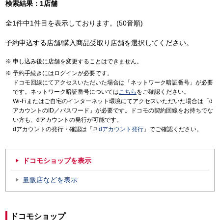
検索結果：1店舗
全1件中1件目を表示しております。(50音順)
予約申込する店舗/購入商品受取り店舗を選択してください。
申し込み後に店舗を変更することはできません。
予約手続きにはログインが必要です。
ドコモ回線にてアクセスいただいた場合は「ネットワーク暗証番号」が必要
です。ネットワーク暗証番号については
こちら
をご確認ください。
Wi-Fiまたはご自宅のインターネット環境にてアクセスいただいた場合は「d
アカウントのID／パスワード」が必要です。ドコモの契約回線をお持ちでな
い方も、dアカウントの発行が可能です。
dアカウントの発行・確認は「
dアカウント発行
」でご確認ください。
ドコモショップを表示
量販店などを表示
ドコモショップ