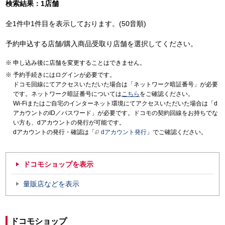
検索結果：1店舗
全1件中1件目を表示しております。(50音順)
予約申込する店舗/購入商品受取り店舗を選択してください。
申し込み後に店舗を変更することはできません。
予約手続きにはログインが必要です。
ドコモ回線にてアクセスいただいた場合は「ネットワーク暗証番号」が必要
です。ネットワーク暗証番号については
こちら
をご確認ください。
Wi-Fiまたはご自宅のインターネット環境にてアクセスいただいた場合は「d
アカウントのID／パスワード」が必要です。ドコモの契約回線をお持ちでな
い方も、dアカウントの発行が可能です。
dアカウントの発行・確認は「
dアカウント発行
」でご確認ください。
ドコモショップを表示
量販店などを表示
ドコモショップ