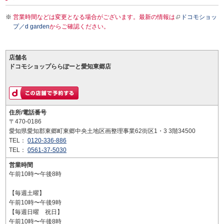
営業時間などは変更となる場合がございます。最新の情報は
ドコモショッ
プ／d garden
からご確認ください。
店舗名
ドコモショップららぽーと愛知東郷店
住所/電話番号
〒470-0186
愛知県愛知郡東郷町東郷中央土地区画整理事業62街区1・3 3階34500
TEL：
0120-336-886
TEL：
0561-37-5030
営業時間
午前10時〜午後8時
【毎週土曜】
午前10時〜午後9時
【毎週日曜 祝日】
午前10時〜午後8時