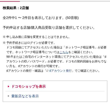
検索結果：2店舗
全2件中1 〜 2件目を表示しております。(50音順)
予約申込する店舗/購入商品受取り店舗を選択してください。
申し込み後に店舗を変更することはできません。
予約手続きにはログインが必要です。
ドコモ回線にてアクセスいただいた場合は「ネットワーク暗証番号」が必要
です。ネットワーク暗証番号については
こちら
をご確認ください。
Wi-Fiまたはご自宅のインターネット環境にてアクセスいただいた場合は「d
アカウントのID／パスワード」が必要です。ドコモの契約回線をお持ちでな
い方も、dアカウントの発行が可能です。
dアカウントの発行・確認は「
dアカウント発行
」でご確認ください。
ドコモショップを表示
量販店などを表示