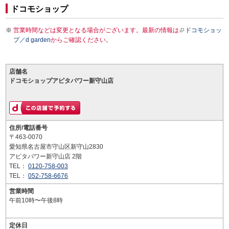
ドコモショップ
営業時間などは変更となる場合がございます。最新の情報は
ドコモショッ
プ／d garden
からご確認ください。
店舗名
ドコモショップアピタパワー新守山店
住所/電話番号
〒463-0070
愛知県名古屋市守山区新守山2830
アピタパワー新守山店 2階
TEL：
0120-758-003
TEL：
052-758-6676
営業時間
午前10時〜午後8時
定休日