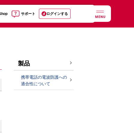
 Shop
サポート
ログインする
MENU
製品
携帯電話の電波防護への
適合性について