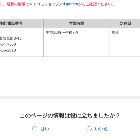
す。最新の情報は
ドコモショップ／d garden
からご確認ください。
住所/電話番号
営業時間
定休日
8
午前10時〜午後7時
無休
益見町3-43
-647-360
-56-2010
このページの情報は役に立ちましたか？
はい
いいえ