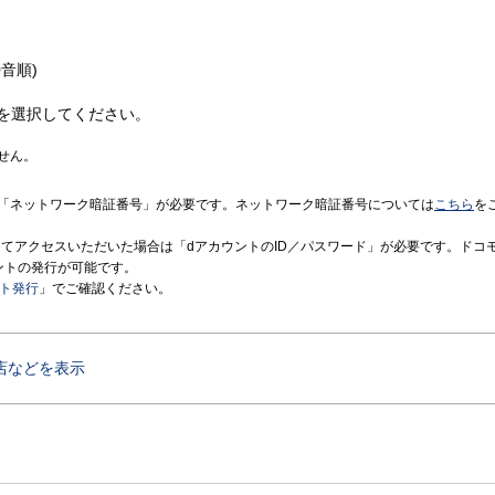
音順)
を選択してください。
せん。
「ネットワーク暗証番号」が必要です。ネットワーク暗証番号については
こちら
を
境にてアクセスいただいた場合は「dアカウントのID／パスワード」が必要です。ドコ
ントの発行が可能です。
ント発行
」でご確認ください。
店などを表示