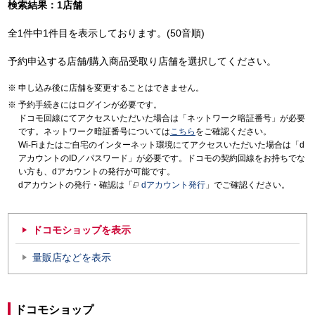
検索結果：1店舗
全1件中1件目を表示しております。(50音順)
予約申込する店舗/購入商品受取り店舗を選択してください。
申し込み後に店舗を変更することはできません。
予約手続きにはログインが必要です。
ドコモ回線にてアクセスいただいた場合は「ネットワーク暗証番号」が必要
です。ネットワーク暗証番号については
こちら
をご確認ください。
Wi-Fiまたはご自宅のインターネット環境にてアクセスいただいた場合は「d
アカウントのID／パスワード」が必要です。ドコモの契約回線をお持ちでな
い方も、dアカウントの発行が可能です。
dアカウントの発行・確認は「
dアカウント発行
」でご確認ください。
ドコモショップを表示
量販店などを表示
ドコモショップ