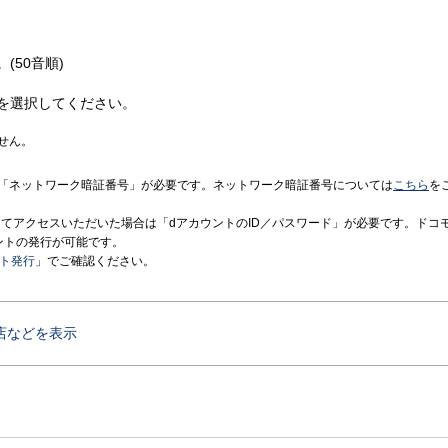
(50音順)
を選択してください。
せん。
「ネットワーク暗証番号」が必要です。ネットワーク暗証番号については
こちら
を
境にてアクセスいただいた場合は「dアカウントのID／パスワード」が必要です。ドコ
ントの発行が可能です。
ント発行
」でご確認ください。
店などを表示