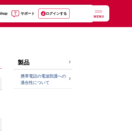
 Shop
サポート
ログインする
MENU
製品
携帯電話の電波防護への
適合性について