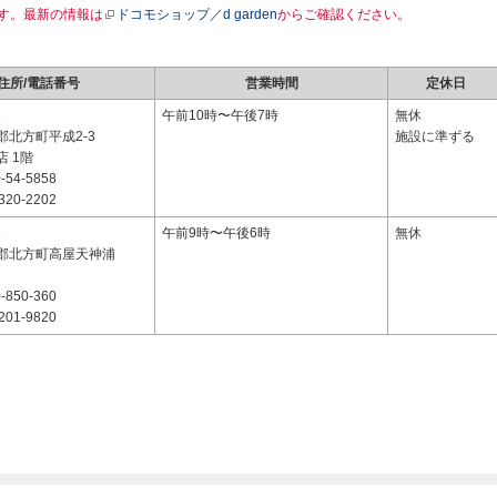
す。最新の情報は
ドコモショップ／d garden
からご確認ください。
住所/電話番号
営業時間
定休日
8
午前10時〜午後7時
無休
郡北方町平成2-3
施設に準ずる
 1階
-54-5858
320-2202
8
午前9時〜午後6時
無休
郡北方町高屋天神浦
-850-360
201-9820