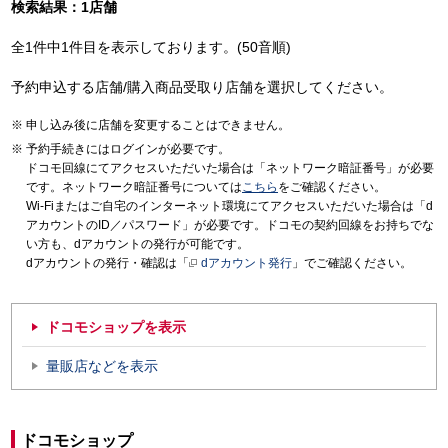
検索結果：1店舗
全1件中1件目を表示しております。(50音順)
予約申込する店舗/購入商品受取り店舗を選択してください。
申し込み後に店舗を変更することはできません。
予約手続きにはログインが必要です。
ドコモ回線にてアクセスいただいた場合は「ネットワーク暗証番号」が必要
です。ネットワーク暗証番号については
こちら
をご確認ください。
Wi-Fiまたはご自宅のインターネット環境にてアクセスいただいた場合は「d
アカウントのID／パスワード」が必要です。ドコモの契約回線をお持ちでな
い方も、dアカウントの発行が可能です。
dアカウントの発行・確認は「
dアカウント発行
」でご確認ください。
ドコモショップを表示
量販店などを表示
ドコモショップ