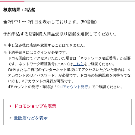
検索結果：2店舗
全2件中1 〜 2件目を表示しております。(50音順)
予約申込する店舗/購入商品受取り店舗を選択してください。
申し込み後に店舗を変更することはできません。
予約手続きにはログインが必要です。
ドコモ回線にてアクセスいただいた場合は「ネットワーク暗証番号」が必要
です。ネットワーク暗証番号については
こちら
をご確認ください。
Wi-Fiまたはご自宅のインターネット環境にてアクセスいただいた場合は「d
アカウントのID／パスワード」が必要です。ドコモの契約回線をお持ちでな
い方も、dアカウントの発行が可能です。
dアカウントの発行・確認は「
dアカウント発行
」でご確認ください。
ドコモショップを表示
量販店などを表示