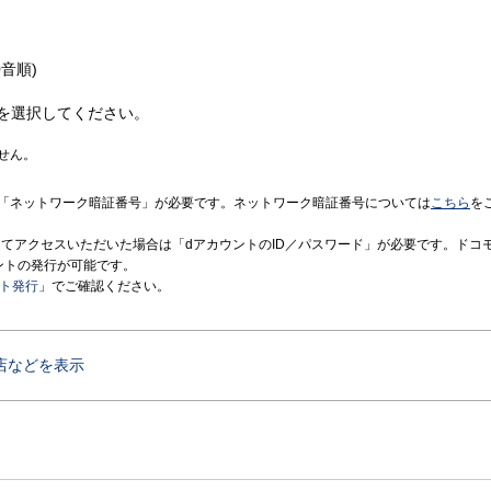
音順)
を選択してください。
せん。
「ネットワーク暗証番号」が必要です。ネットワーク暗証番号については
こちら
を
境にてアクセスいただいた場合は「dアカウントのID／パスワード」が必要です。ドコ
ントの発行が可能です。
ント発行
」でご確認ください。
店などを表示