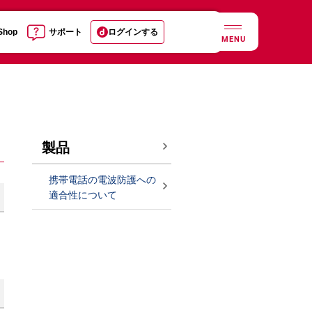
 Shop
サポート
ログインする
MENU
製品
携帯電話の電波防護への
適合性について