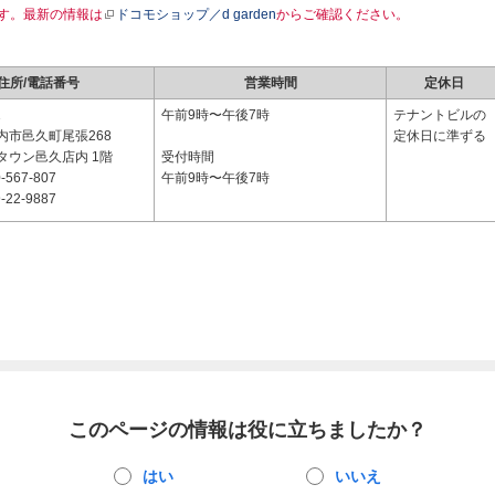
す。最新の情報は
ドコモショップ／d garden
からご確認ください。
住所/電話番号
営業時間
定休日
1
午前9時〜午後7時
テナントビルの
内市邑久町尾張268
定休日に準ずる
タウン邑久店内 1階
受付時間
-567-807
午前9時〜午後7時
-22-9887
このページの情報は役に立ちましたか？
はい
いいえ