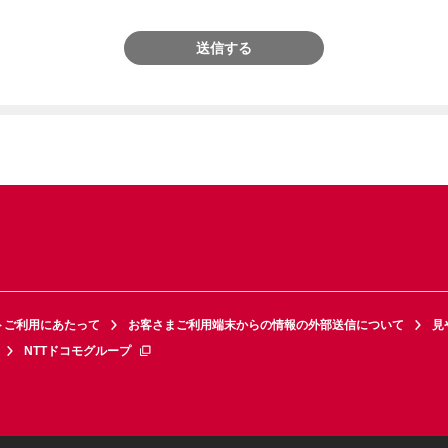
送信する
トご利用にあたって
お客さまご利用端末からの情報の外部送信について
見
NTTドコモグループ