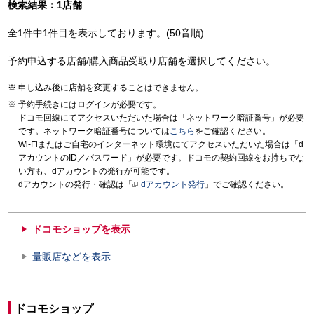
検索結果：1店舗
全1件中1件目を表示しております。(50音順)
予約申込する店舗/購入商品受取り店舗を選択してください。
申し込み後に店舗を変更することはできません。
予約手続きにはログインが必要です。
ドコモ回線にてアクセスいただいた場合は「ネットワーク暗証番号」が必要
です。ネットワーク暗証番号については
こちら
をご確認ください。
Wi-Fiまたはご自宅のインターネット環境にてアクセスいただいた場合は「d
アカウントのID／パスワード」が必要です。ドコモの契約回線をお持ちでな
い方も、dアカウントの発行が可能です。
dアカウントの発行・確認は「
dアカウント発行
」でご確認ください。
ドコモショップを表示
量販店などを表示
ドコモショップ