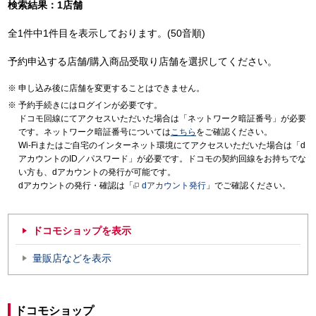
検索結果：1店舗
全1件中1件目を表示しております。(50音順)
予約申込する店舗/購入商品受取り店舗を選択してください。
申し込み後に店舗を変更することはできません。
予約手続きにはログインが必要です。
ドコモ回線にてアクセスいただいた場合は「ネットワーク暗証番号」が必要
です。ネットワーク暗証番号については
こちら
をご確認ください。
Wi-Fiまたはご自宅のインターネット環境にてアクセスいただいた場合は「d
アカウントのID／パスワード」が必要です。ドコモの契約回線をお持ちでな
い方も、dアカウントの発行が可能です。
dアカウントの発行・確認は「
dアカウント発行
」でご確認ください。
ドコモショップを表示
量販店などを表示
ドコモショップ