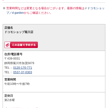
営業時間などは変更となる場合がございます。最新の情報は
ドコモショッ
プ／d garden
からご確認ください。
店舗名
ドコモショップ菊川店
住所/電話番号
〒439-0031
静岡県菊川市加茂5879
TEL：
0120-170-771
TEL：
0537-37-0303
営業時間
午前10時〜午後7時
定休日
第2水曜