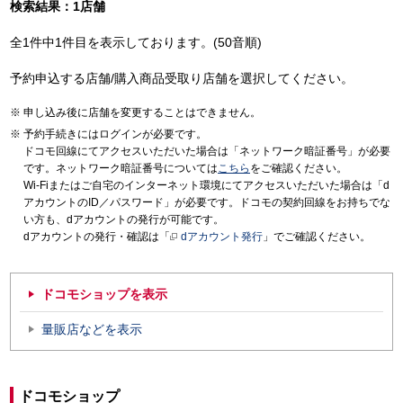
検索結果：1店舗
全1件中1件目を表示しております。(50音順)
予約申込する店舗/購入商品受取り店舗を選択してください。
申し込み後に店舗を変更することはできません。
予約手続きにはログインが必要です。
ドコモ回線にてアクセスいただいた場合は「ネットワーク暗証番号」が必要
です。ネットワーク暗証番号については
こちら
をご確認ください。
Wi-Fiまたはご自宅のインターネット環境にてアクセスいただいた場合は「d
アカウントのID／パスワード」が必要です。ドコモの契約回線をお持ちでな
い方も、dアカウントの発行が可能です。
dアカウントの発行・確認は「
dアカウント発行
」でご確認ください。
ドコモショップを表示
量販店などを表示
ドコモショップ