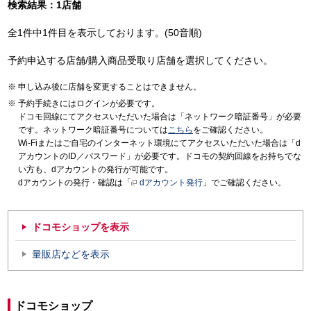
検索結果：1店舗
全1件中1件目を表示しております。(50音順)
予約申込する店舗/購入商品受取り店舗を選択してください。
申し込み後に店舗を変更することはできません。
予約手続きにはログインが必要です。
ドコモ回線にてアクセスいただいた場合は「ネットワーク暗証番号」が必要
です。ネットワーク暗証番号については
こちら
をご確認ください。
Wi-Fiまたはご自宅のインターネット環境にてアクセスいただいた場合は「d
アカウントのID／パスワード」が必要です。ドコモの契約回線をお持ちでな
い方も、dアカウントの発行が可能です。
dアカウントの発行・確認は「
dアカウント発行
」でご確認ください。
ドコモショップを表示
量販店などを表示
ドコモショップ