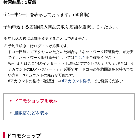
検索結果：1店舗
全1件中1件目を表示しております。(50音順)
予約申込する店舗/購入商品受取り店舗を選択してください。
申し込み後に店舗を変更することはできません。
予約手続きにはログインが必要です。
ドコモ回線にてアクセスいただいた場合は「ネットワーク暗証番号」が必要
です。ネットワーク暗証番号については
こちら
をご確認ください。
Wi-Fiまたはご自宅のインターネット環境にてアクセスいただいた場合は「d
アカウントのID／パスワード」が必要です。ドコモの契約回線をお持ちでな
い方も、dアカウントの発行が可能です。
dアカウントの発行・確認は「
dアカウント発行
」でご確認ください。
ドコモショップを表示
量販店などを表示
ドコモショップ