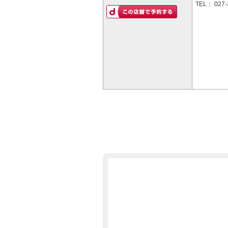
TEL：
027-