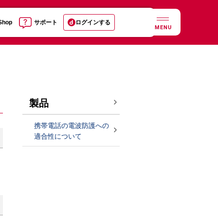
 Shop
サポート
ログインする
MENU
製品
携帯電話の電波防護への
適合性について