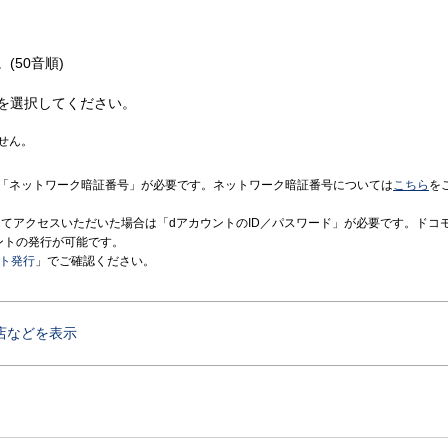
(50音順)
を選択してください。
せん。
「ネットワーク暗証番号」が必要です。ネットワーク暗証番号については
こちら
を
境にてアクセスいただいた場合は「dアカウントのID／パスワード」が必要です。ドコ
ントの発行が可能です。
ント発行
」でご確認ください。
店などを表示