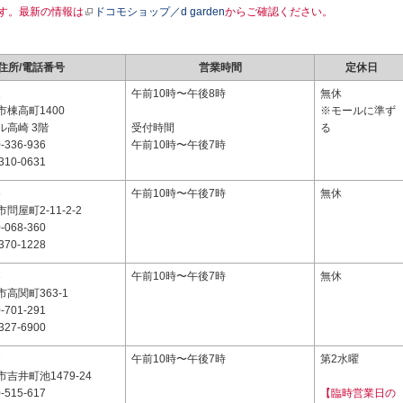
す。最新の情報は
ドコモショップ／d garden
からご確認ください。
住所/電話番号
営業時間
定休日
1
午前10時〜午後8時
無休
棟高町1400
※モールに準ず
ル高崎 3階
受付時間
る
-336-936
午前10時〜午後7時
310-0631
6
午前10時〜午後7時
無休
屋町2-11-2-2
-068-360
370-1228
3
午前10時〜午後7時
無休
高関町363-1
-701-291
327-6900
7
午前10時〜午後7時
第2水曜
吉井町池1479-24
-515-617
【臨時営業日の