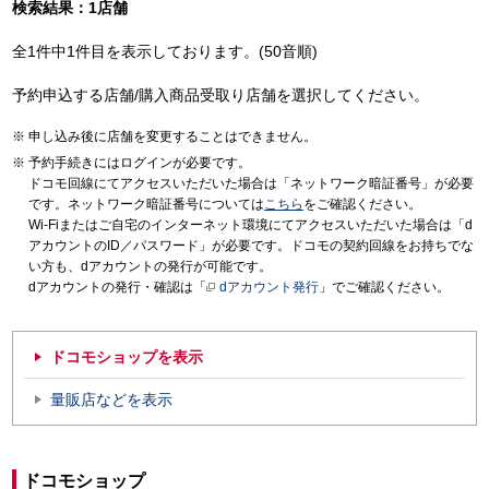
検索結果：1店舗
全1件中1件目を表示しております。(50音順)
予約申込する店舗/購入商品受取り店舗を選択してください。
申し込み後に店舗を変更することはできません。
予約手続きにはログインが必要です。
ドコモ回線にてアクセスいただいた場合は「ネットワーク暗証番号」が必要
です。ネットワーク暗証番号については
こちら
をご確認ください。
Wi-Fiまたはご自宅のインターネット環境にてアクセスいただいた場合は「d
アカウントのID／パスワード」が必要です。ドコモの契約回線をお持ちでな
い方も、dアカウントの発行が可能です。
dアカウントの発行・確認は「
dアカウント発行
」でご確認ください。
ドコモショップを表示
量販店などを表示
ドコモショップ