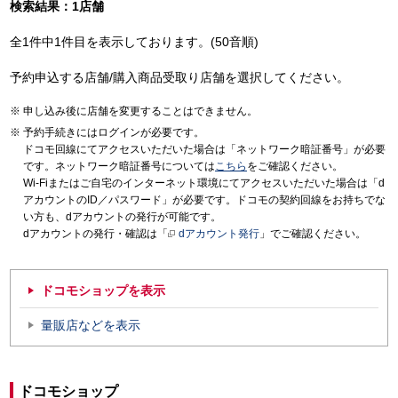
検索結果：1店舗
全1件中1件目を表示しております。(50音順)
予約申込する店舗/購入商品受取り店舗を選択してください。
申し込み後に店舗を変更することはできません。
予約手続きにはログインが必要です。
ドコモ回線にてアクセスいただいた場合は「ネットワーク暗証番号」が必要
です。ネットワーク暗証番号については
こちら
をご確認ください。
Wi-Fiまたはご自宅のインターネット環境にてアクセスいただいた場合は「d
アカウントのID／パスワード」が必要です。ドコモの契約回線をお持ちでな
い方も、dアカウントの発行が可能です。
dアカウントの発行・確認は「
dアカウント発行
」でご確認ください。
ドコモショップを表示
量販店などを表示
ドコモショップ