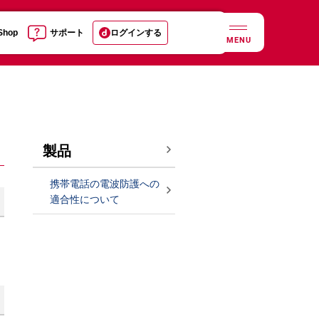
 Shop
サポート
ログインする
MENU
製品
携帯電話の電波防護への
適合性について