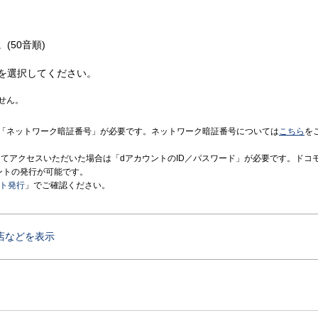
(50音順)
を選択してください。
せん。
「ネットワーク暗証番号」が必要です。ネットワーク暗証番号については
こちら
を
境にてアクセスいただいた場合は「dアカウントのID／パスワード」が必要です。ドコ
ントの発行が可能です。
ント発行
」でご確認ください。
店などを表示