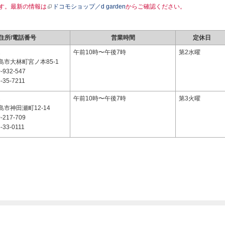
す。最新の情報は
ドコモショップ／d garden
からご確認ください。
住所/電話番号
営業時間
定休日
2
午前10時〜午後7時
第2水曜
市大林町宮ノ本85-1
-932-547
-35-7211
2
午前10時〜午後7時
第3火曜
市神田瀬町12-14
-217-709
-33-0111