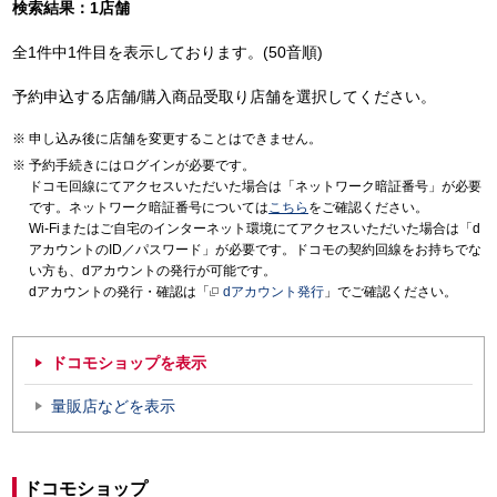
検索結果：1店舗
全1件中1件目を表示しております。(50音順)
予約申込する店舗/購入商品受取り店舗を選択してください。
申し込み後に店舗を変更することはできません。
予約手続きにはログインが必要です。
ドコモ回線にてアクセスいただいた場合は「ネットワーク暗証番号」が必要
です。ネットワーク暗証番号については
こちら
をご確認ください。
Wi-Fiまたはご自宅のインターネット環境にてアクセスいただいた場合は「d
アカウントのID／パスワード」が必要です。ドコモの契約回線をお持ちでな
い方も、dアカウントの発行が可能です。
dアカウントの発行・確認は「
dアカウント発行
」でご確認ください。
ドコモショップを表示
量販店などを表示
ドコモショップ