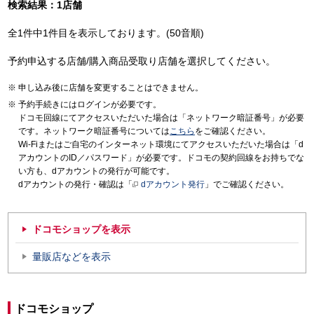
検索結果：1店舗
全1件中1件目を表示しております。(50音順)
予約申込する店舗/購入商品受取り店舗を選択してください。
申し込み後に店舗を変更することはできません。
予約手続きにはログインが必要です。
ドコモ回線にてアクセスいただいた場合は「ネットワーク暗証番号」が必要
です。ネットワーク暗証番号については
こちら
をご確認ください。
Wi-Fiまたはご自宅のインターネット環境にてアクセスいただいた場合は「d
アカウントのID／パスワード」が必要です。ドコモの契約回線をお持ちでな
い方も、dアカウントの発行が可能です。
dアカウントの発行・確認は「
dアカウント発行
」でご確認ください。
ドコモショップを表示
量販店などを表示
ドコモショップ