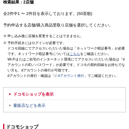
検索結果：2店舗
全2件中1 〜 2件目を表示しております。(50音順)
予約申込する店舗/購入商品受取り店舗を選択してください。
申し込み後に店舗を変更することはできません。
予約手続きにはログインが必要です。
ドコモ回線にてアクセスいただいた場合は「ネットワーク暗証番号」が必要
です。ネットワーク暗証番号については
こちら
をご確認ください。
Wi-Fiまたはご自宅のインターネット環境にてアクセスいただいた場合は「d
アカウントのID／パスワード」が必要です。ドコモの契約回線をお持ちでな
い方も、dアカウントの発行が可能です。
dアカウントの発行・確認は「
dアカウント発行
」でご確認ください。
ドコモショップを表示
量販店などを表示
ドコモショップ