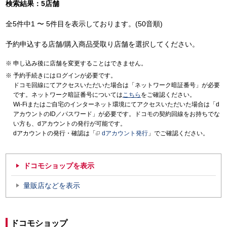
検索結果：5店舗
全5件中1 〜 5件目を表示しております。(50音順)
予約申込する店舗/購入商品受取り店舗を選択してください。
申し込み後に店舗を変更することはできません。
予約手続きにはログインが必要です。
ドコモ回線にてアクセスいただいた場合は「ネットワーク暗証番号」が必要
です。ネットワーク暗証番号については
こちら
をご確認ください。
Wi-Fiまたはご自宅のインターネット環境にてアクセスいただいた場合は「d
アカウントのID／パスワード」が必要です。ドコモの契約回線をお持ちでな
い方も、dアカウントの発行が可能です。
dアカウントの発行・確認は「
dアカウント発行
」でご確認ください。
ドコモショップを表示
量販店などを表示
ドコモショップ