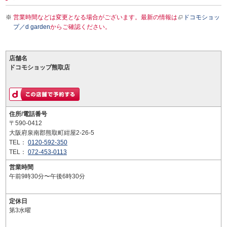
営業時間などは変更となる場合がございます。最新の情報は
ドコモショッ
プ／d garden
からご確認ください。
店舗名
ドコモショップ熊取店
住所/電話番号
〒590-0412
大阪府泉南郡熊取町紺屋2-26-5
TEL：
0120-592-350
TEL：
072-453-0113
営業時間
午前9時30分〜午後6時30分
定休日
第3水曜