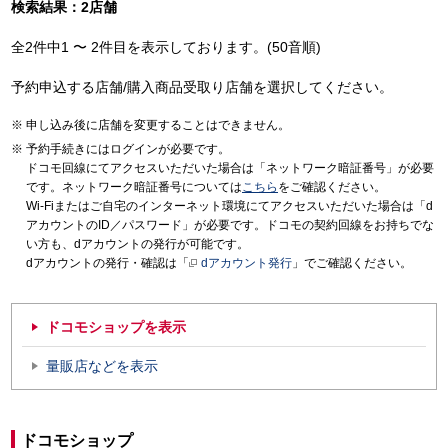
検索結果：2店舗
全2件中1 〜 2件目を表示しております。(50音順)
予約申込する店舗/購入商品受取り店舗を選択してください。
申し込み後に店舗を変更することはできません。
予約手続きにはログインが必要です。
ドコモ回線にてアクセスいただいた場合は「ネットワーク暗証番号」が必要
です。ネットワーク暗証番号については
こちら
をご確認ください。
Wi-Fiまたはご自宅のインターネット環境にてアクセスいただいた場合は「d
アカウントのID／パスワード」が必要です。ドコモの契約回線をお持ちでな
い方も、dアカウントの発行が可能です。
dアカウントの発行・確認は「
dアカウント発行
」でご確認ください。
ドコモショップを表示
量販店などを表示
ドコモショップ