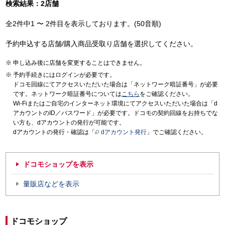
検索結果：2店舗
全2件中1 〜 2件目を表示しております。(50音順)
予約申込する店舗/購入商品受取り店舗を選択してください。
申し込み後に店舗を変更することはできません。
予約手続きにはログインが必要です。
ドコモ回線にてアクセスいただいた場合は「ネットワーク暗証番号」が必要
です。ネットワーク暗証番号については
こちら
をご確認ください。
Wi-Fiまたはご自宅のインターネット環境にてアクセスいただいた場合は「d
アカウントのID／パスワード」が必要です。ドコモの契約回線をお持ちでな
い方も、dアカウントの発行が可能です。
dアカウントの発行・確認は「
dアカウント発行
」でご確認ください。
ドコモショップを表示
量販店などを表示
ドコモショップ