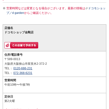
営業時間などは変更となる場合がございます。最新の情報は
ドコモショッ
プ／d garden
からご確認ください。
店舗名
ドコモショップ金剛店
住所/電話番号
〒589-0013
大阪府大阪狭山市茱萸木2-372-2
TEL：
0120-686-231
TEL：
072-368-6231
営業時間
午前10時〜午後7時
定休日
第2火曜