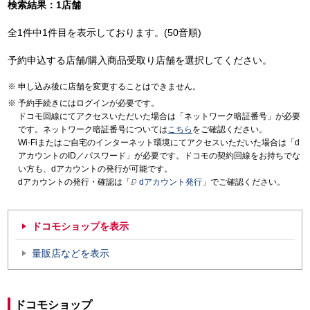
検索結果：1店舗
全1件中1件目を表示しております。(50音順)
予約申込する店舗/購入商品受取り店舗を選択してください。
申し込み後に店舗を変更することはできません。
予約手続きにはログインが必要です。
ドコモ回線にてアクセスいただいた場合は「ネットワーク暗証番号」が必要
です。ネットワーク暗証番号については
こちら
をご確認ください。
Wi-Fiまたはご自宅のインターネット環境にてアクセスいただいた場合は「d
アカウントのID／パスワード」が必要です。ドコモの契約回線をお持ちでな
い方も、dアカウントの発行が可能です。
dアカウントの発行・確認は「
dアカウント発行
」でご確認ください。
ドコモショップを表示
量販店などを表示
ドコモショップ