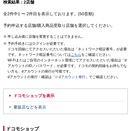
検索結果：2店舗
全2件中1 〜 2件目を表示しております。(50音順)
予約申込する店舗/購入商品受取り店舗を選択してください。
申し込み後に店舗を変更することはできません。
予約手続きにはログインが必要です。
ドコモ回線にてアクセスいただいた場合は「ネットワーク暗証番号」が必要
です。ネットワーク暗証番号については
こちら
をご確認ください。
Wi-Fiまたはご自宅のインターネット環境にてアクセスいただいた場合は「d
アカウントのID／パスワード」が必要です。ドコモの契約回線をお持ちでな
い方も、dアカウントの発行が可能です。
dアカウントの発行・確認は「
dアカウント発行
」でご確認ください。
ドコモショップを表示
量販店などを表示
ドコモショップ