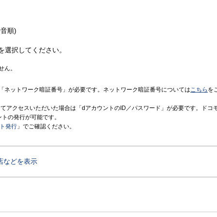
音順)
を選択してください。
せん。
「ネットワーク暗証番号」が必要です。ネットワーク暗証番号については
こちら
を
境にてアクセスいただいた場合は「dアカウントのID／パスワード」が必要です。ドコ
ントの発行が可能です。
ント発行
」でご確認ください。
店などを表示