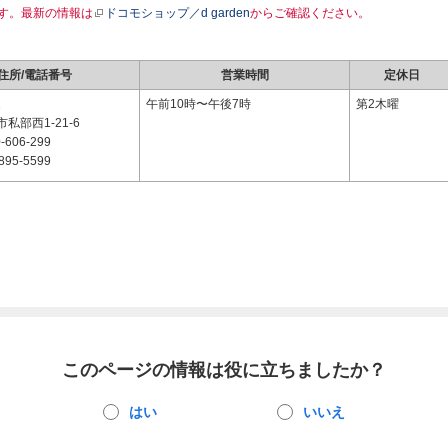
す。最新の情報は
ドコモショップ／d garden
からご確認ください。
住所/電話番号
営業時間
定休日
1
午前10時〜午後7時
第2木曜
私部西1-21-6
-606-299
895-5599
このページの情報は役に立ちましたか？
はい
いいえ