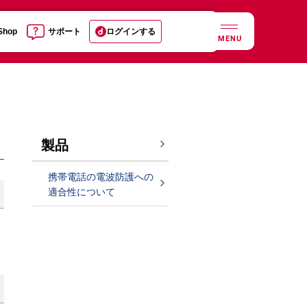
 Shop
サポート
ログインする
MENU
製品
携帯電話の電波防護への
適合性について