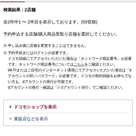
検索結果：2店舗
全2件中1 〜 2件目を表示しております。(50音順)
予約申込する店舗/購入商品受取り店舗を選択してください。
申し込み後に店舗を変更することはできません。
予約手続きにはログインが必要です。
ドコモ回線にてアクセスいただいた場合は「ネットワーク暗証番号」が必要
です。ネットワーク暗証番号については
こちら
をご確認ください。
Wi-Fiまたはご自宅のインターネット環境にてアクセスいただいた場合は「d
アカウントのID／パスワード」が必要です。ドコモの契約回線をお持ちでな
い方も、dアカウントの発行が可能です。
dアカウントの発行・確認は「
dアカウント発行
」でご確認ください。
ドコモショップを表示
量販店などを表示