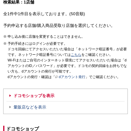
検索結果：1店舗
全1件中1件目を表示しております。(50音順)
予約申込する店舗/購入商品受取り店舗を選択してください。
申し込み後に店舗を変更することはできません。
予約手続きにはログインが必要です。
ドコモ回線にてアクセスいただいた場合は「ネットワーク暗証番号」が必要
です。ネットワーク暗証番号については
こちら
をご確認ください。
Wi-Fiまたはご自宅のインターネット環境にてアクセスいただいた場合は「d
アカウントのID／パスワード」が必要です。ドコモの契約回線をお持ちでな
い方も、dアカウントの発行が可能です。
dアカウントの発行・確認は「
dアカウント発行
」でご確認ください。
ドコモショップを表示
量販店などを表示
ドコモショップ