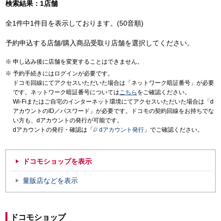
検索結果：1店舗
全1件中1件目を表示しております。(50音順)
予約申込する店舗/購入商品受取り店舗を選択してください。
申し込み後に店舗を変更することはできません。
予約手続きにはログインが必要です。
ドコモ回線にてアクセスいただいた場合は「ネットワーク暗証番号」が必要
です。ネットワーク暗証番号については
こちら
をご確認ください。
Wi-Fiまたはご自宅のインターネット環境にてアクセスいただいた場合は「d
アカウントのID／パスワード」が必要です。ドコモの契約回線をお持ちでな
い方も、dアカウントの発行が可能です。
dアカウントの発行・確認は「
dアカウント発行
」でご確認ください。
ドコモショップを表示
量販店などを表示
ドコモショップ